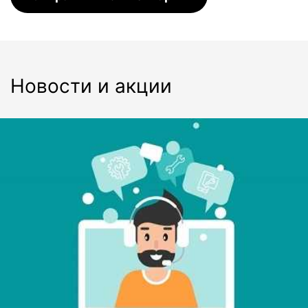
Новости и акции