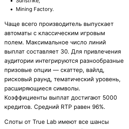
Sunstrike;
Mining Factory.
Чаще всего производитель выпускает
автоматы с классическим игровым
полем. Максимальное число линий
выплат составляет 30. Для привлечения
аудитории интегрируются разнообразные
призовые опции — скаттер, вайлд,
рисковый раунд, тематический уровень,
расширяющиеся символы.
Коэффициенты выплат достигают 5000
кредитов. Средний RTP равен 96%.
Слоты от True Lab имеют все шансы