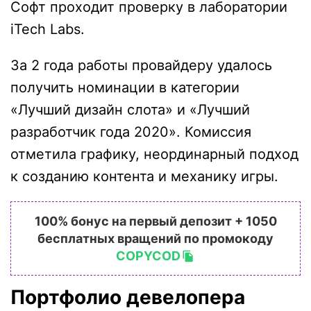
Софт проходит проверку в лаборатории
iTech Labs.
За 2 года работы провайдеру удалось
получить номинации в категории
«Лучший дизайн слота» и «Лучший
разработчик года 2020». Комиссия
отметила графику, неординарный подход
к созданию контента и механику игры.
100% бонус на первый депозит + 1050
бесплатных вращений по промокоду
COPYCOD
Портфолио девелопера