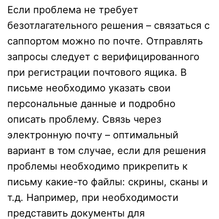
Если проблема не требует
безотлагательного решения – связаться с
саппортом можно по почте. Отправлять
запросы следует с верифицированного
при регистрации почтового ящика. В
письме необходимо указать свои
персональные данные и подробно
описать проблему. Связь через
электронную почту – оптимальный
вариант в том случае, если для решения
проблемы необходимо прикрепить к
письму какие-то файлы: скрины, сканы и
т.д. Например, при необходимости
представить документы для