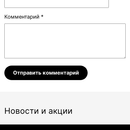
Комментарий
*
Новости и акции