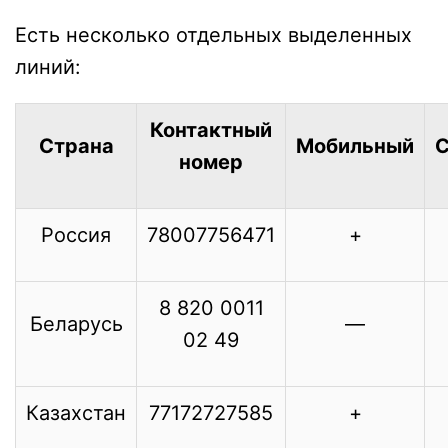
Есть несколько отдельных выделенных
линий:
Контактный
Страна
Мобильный
С
номер
Россия
78007756471
+
8 820 0011
Беларусь
—
02 49
Казахстан
77172727585
+