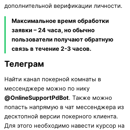
дополнительной верификации личности.
Максимальное время обработки
заявки – 24 часа, но обычно
пользователи получают обратную
связь в течение 2-3 часов.
Телеграм
Найти канал покерной комнаты в
мессенджере можно по нику
@OnlineSupportPdBot
. Также можно
попасть напрямую в чат мессенджера из
десктопной версии покерного клиента.
Для этого необходимо навести курсор на