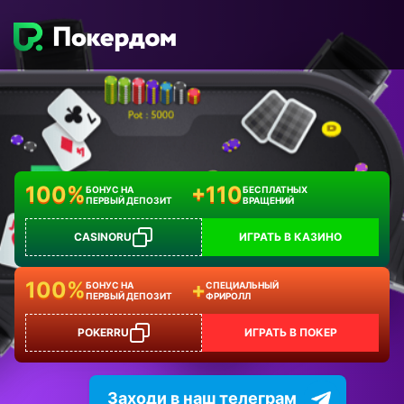
100%
+110
БОНУС НА
БЕСПЛАТНЫХ
ПЕРВЫЙ ДЕПОЗИТ
ВРАЩЕНИЙ
CASINORU
ИГРАТЬ В КАЗИНО
100%
+
БОНУС НА
СПЕЦИАЛЬНЫЙ
ПЕРВЫЙ ДЕПОЗИТ
ФРИРОЛЛ
POKERRU
ИГРАТЬ В ПОКЕР
Заходи в наш телеграм