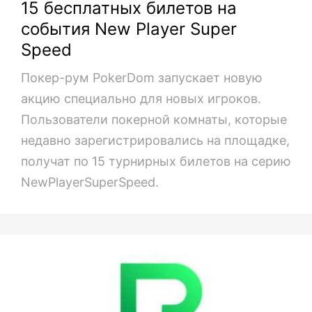
15 бесплатных билетов на
события New Player Super
Speed
Покер-рум PokerDom запускает новую
акцию специально для новых игроков.
Пользователи покерной комнаты, которые
недавно зарегистрировались на площадке,
получат по 15 турнирных билетов на серию
NewPlayerSuperSpeed.