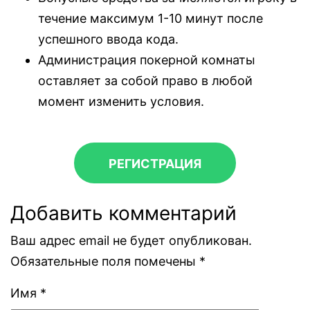
течение максимум 1-10 минут после
успешного ввода кода.
Администрация покерной комнаты
оставляет за собой право в любой
момент изменить условия.
РЕГИСТРАЦИЯ
Добавить комментарий
Ваш адрес email не будет опубликован.
Обязательные поля помечены
*
Имя
*