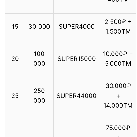
2.500₽ +
15
30 000
SUPER4000
1.500ТМ
100
10.000₽ +
20
SUPER15000
000
5.000ТМ
30.000₽
250
25
SUPER44000
+
000
14.000ТМ
75.000₽