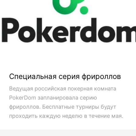
Специальная серия фрироллов
Ведущая российская покерная комната
PokerDom запланировала серию
фрироллов. Бесплатные турниры будут
проходить каждую неделю в течение мая.