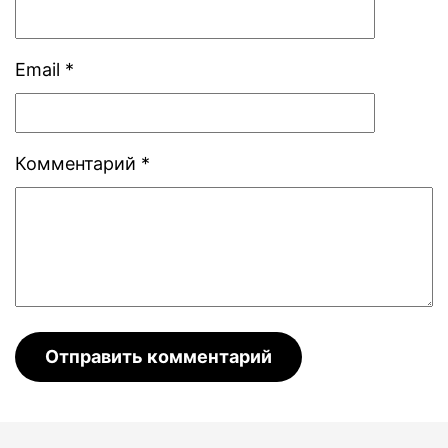
Email
*
Комментарий
*