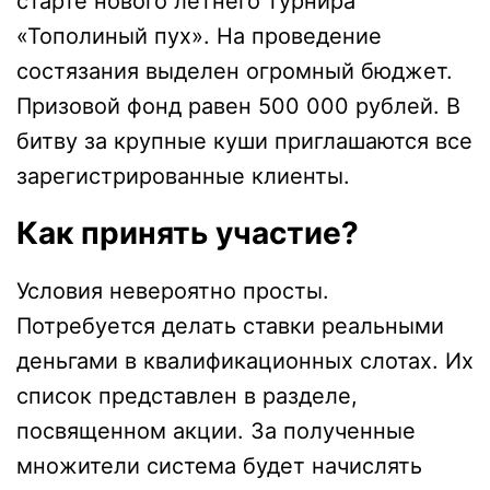
старте нового летнего турнира
«Тополиный пух». На проведение
состязания выделен огромный бюджет.
Призовой фонд равен 500 000 рублей. В
битву за крупные куши приглашаются все
зарегистрированные клиенты.
Как принять участие?
Условия невероятно просты.
Потребуется делать ставки реальными
деньгами в квалификационных слотах. Их
список представлен в разделе,
посвященном акции. За полученные
множители система будет начислять