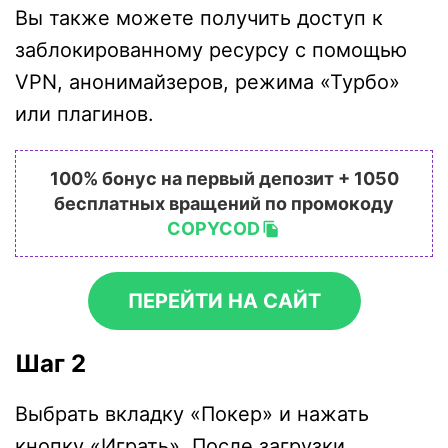
Вы также можете получить доступ к
заблокированному ресурсу с помощью
VPN, анонимайзеров, режима «Турбо»
или плагинов.
100% бонус на первый депозит + 1050
бесплатных вращений по промокоду
COPYCOD
ПЕРЕЙТИ НА САЙТ
Шаг 2
Выбрать вкладку «Покер» и нажать
кнопку «Играть». После загрузки