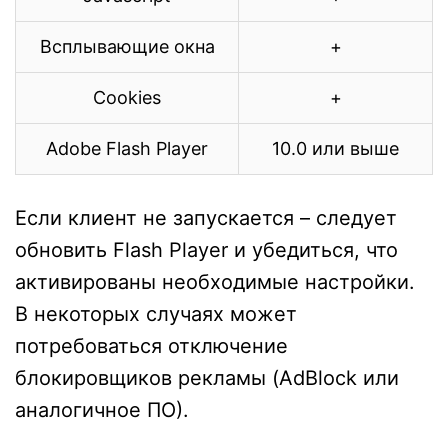
Всплывающие окна
+
Cookies
+
Adobe Flash Player
10.0 или выше
Если клиент не запускается – следует
обновить Flash Player и убедиться, что
активированы необходимые настройки.
В некоторых случаях может
потребоваться отключение
блокировщиков рекламы (AdBlock или
аналогичное ПО).