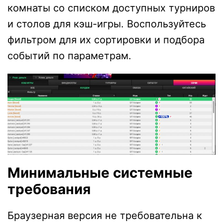
комнаты со списком доступных турниров
и столов для кэш-игры. Воспользуйтесь
фильтром для их сортировки и подбора
событий по параметрам.
Минимальные системные
требования
Браузерная версия не требовательна к