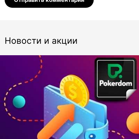
Новости и акции